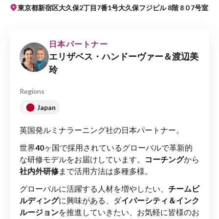
東京都新宿区大久保2丁目7番1号大久保フジビル 8階 8 0 7号室
日本パートナー
エリザベス・ハンドーヴァー＆渡辺美
玲
Regions
Japan
英国発ルミナラーニング社の日本パートナー。
世界
40
ヶ国で採用されているグローバルで革新的
な研修モデルをお届けしています。
コーチング
から
社内外研修
まで活用方法は多種多様。
グローバルに活躍する人材を増やしたい、
チームビ
ルディング
に興味がある、ダ
イバーシティ＆インク
ルージョン
を推進していきたい、お気軽に皆様のお